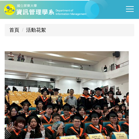
跳
到
主
要
首頁
活動花絮
內
容
區