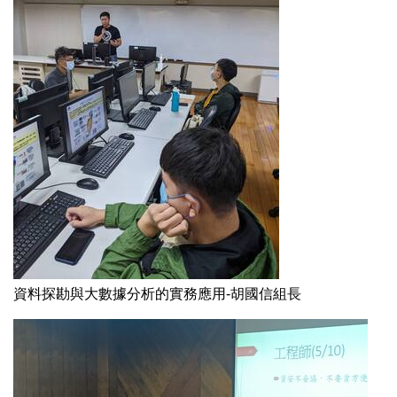
資料探勘與大數據分析的實務應用-胡國信組長