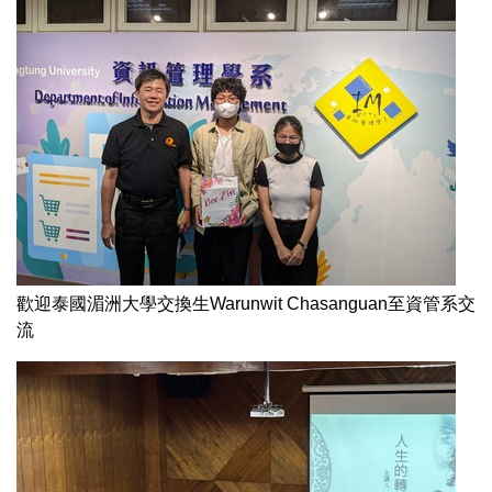
歡迎泰國湄洲大學交換生Warunwit Chasanguan至資管系交
流