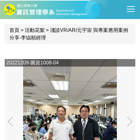
跳
到
主
要
首頁
>
活動花絮
>
淺談VR/AR/元宇宙 與專案應用案例
內
分享-李恊順經理
容
區
20221209-圖資1008-04
2