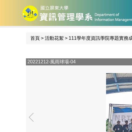
跳
到
主
要
內
首頁
>
活動花絮
>
111學年度資訊學院專題實務
容
區
20221212-風雨球場-04