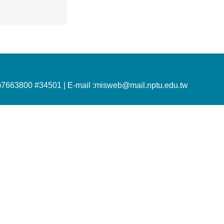
)7663800 #34501 |
E-mail :misweb@mail.nptu.edu.tw