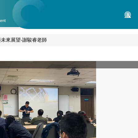
與未來展望-謝駿睿老師