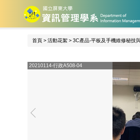
跳
到
主
要
內
首頁
>
活動花絮
>
3C產品-平板及手機維修秘技
容
區
20210114-行政A508-04