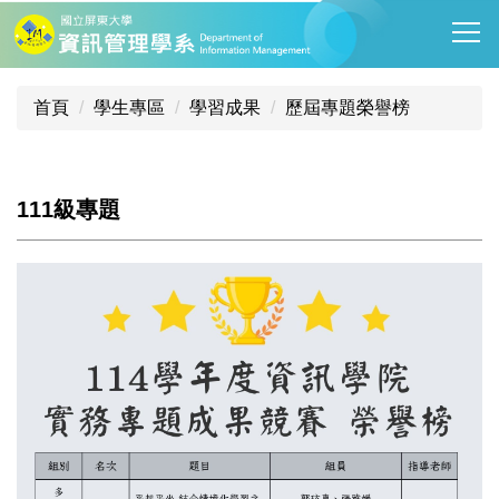
跳
到
主
要
首頁
學生專區
學習成果
歷屆專題榮譽榜
內
容
區
111級專題