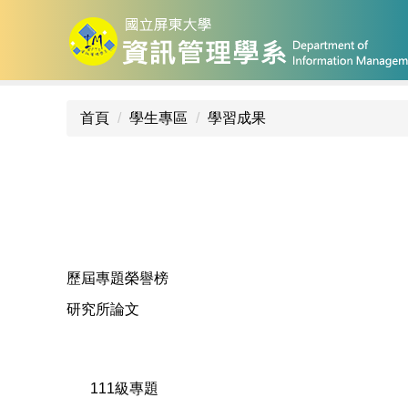
跳
到
主
要
內
首頁
學生專區
學習成果
容
區
歷屆專題榮譽榜
研究所論文
111級專題