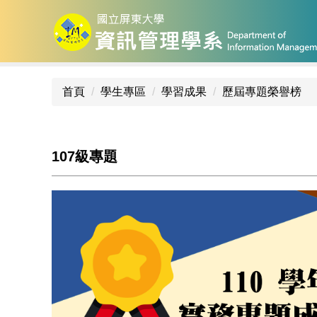
跳
到
主
要
內
首頁
學生專區
學習成果
歷屆專題榮譽榜
容
區
107級專題