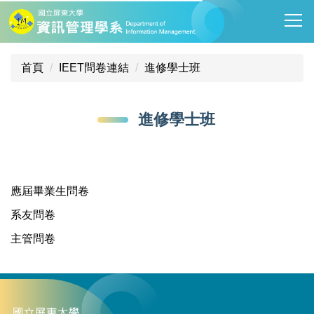
跳
到
主
要
首頁
IEET問卷連結
進修學士班
內
容
區
進修學士班
應屆畢業生問卷
系友問卷
主管問卷