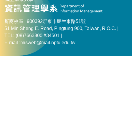
屏商校區 : 900392屏東市民生東路51號
51 Min Sheng E. Road, Pingtung 900, Taiwan, R.O.C. |
TEL: (08)7663800 #34501 |
E-mail :misweb@mail.nptu.edu.tw