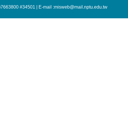
)7663800 #34501 |
E-mail :misweb@mail.nptu.edu.tw