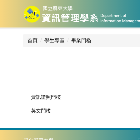
跳
到
主
要
內
首頁
學生專區
畢業門檻
容
區
資訊證照門檻
英文門檻