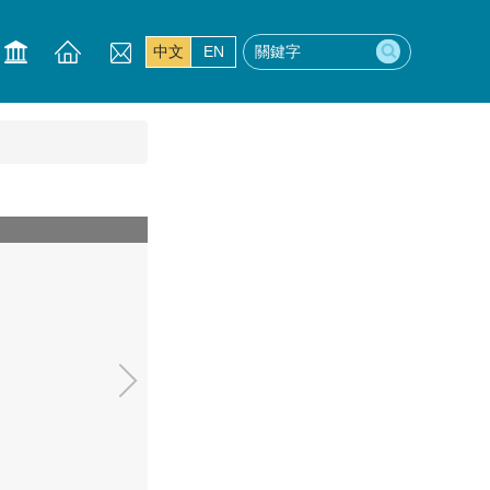
中文
EN
20230925-貳館藍廳-04