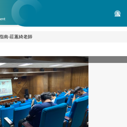
指南-莊蕙綺老師