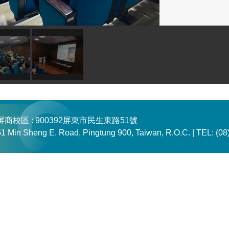
屏商校區 : 900392屏東市民生東路51號
51 Min Sheng E. Road, Pingtung 900, Taiwan, R.O.C. |
TEL: (08