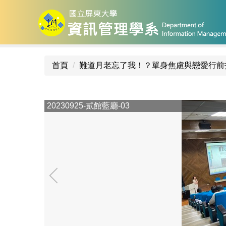
跳
到
主
要
內
首頁
難道月老忘了我！？單身焦慮與戀愛行前
容
區
20230925-貳館藍廳-03