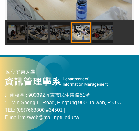
屏商校區 : 900392屏東市民生東路51號
51 Min Sheng E. Road, Pingtung 900, Taiwan, R.O.C. |
TEL: (08)7663800 #34501 |
E-mail :misweb@mail.nptu.edu.tw