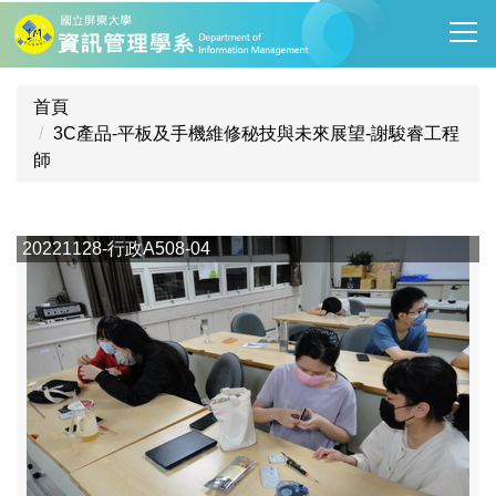
跳
到
主
要
首頁
內
3C產品-平板及手機維修秘技與未來展望-謝駿睿工程
容
師
區
20221128-行政A508-04
2