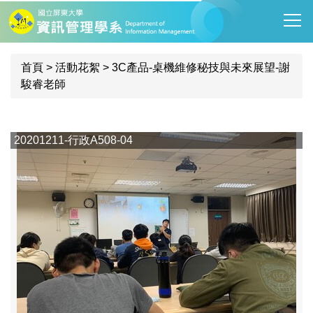
跳
到
主
要
首頁
>
活動花絮
>
3C產品-桌機維修秘技與未來展望-謝
內
駿睿老師
容
區
20201211-行政A508-04
2