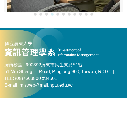
屏商校區 : 900392屏東市民生東路51號
51 Min Sheng E. Road, Pingtung 900, Taiwan, R.O.C. |
TEL: (08)7663800 #34501 |
E-mail :misweb@mail.nptu.edu.tw