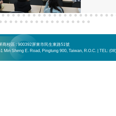
屏商校區 : 900392屏東市民生東路51號
51 Min Sheng E. Road, Pingtung 900, Taiwan, R.O.C. |
TEL: (08