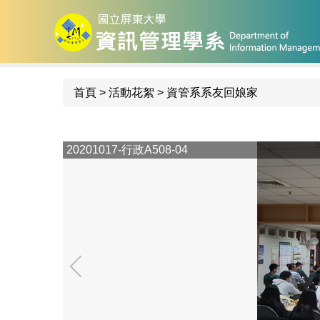
跳
到
主
要
內
首頁
>
活動花絮
>
資管系系友回娘家
容
區
20201017-行政A508-04