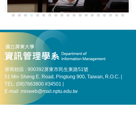
屏商校區 : 900392屏東市民生東路51號
51 Min Sheng E. Road, Pingtung 900, Taiwan, R.O.C. |
TEL: (08)7663800 #34501 |
E-mail :misweb@mail.nptu.edu.tw