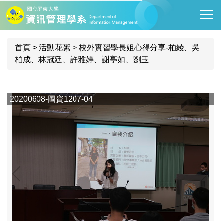
跳
到
主
要
首頁
>
活動花絮
>
校外實習學長姐心得分享-柏綾、吳
內
柏成、林冠廷、許雅婷、謝亭如、劉玉
容
區
20200608-圖資1207-04
2