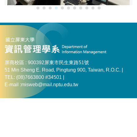
屏商校區 : 900392屏東市民生東路51號
51 Min Sheng E. Road, Pingtung 900, Taiwan, R.O.C. |
TEL: (08)7663800 #34501 |
E-mail :misweb@mail.nptu.edu.tw