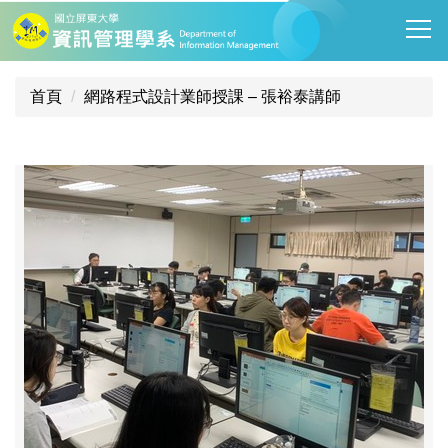
跳
到
主
要
首頁
網路程式設計業師授課 – 張裕泰講師
內
容
區