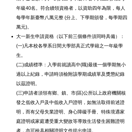
年級40名。符合續領資格者，以資助四年為限，每人
每學年新臺幣八萬元整 (分上、下學期頒發，每學期四
萬元)。
大一新生申請資格（以下前三個條件須同時具備）：
(一)凡本校各學系日間大學部具正式學籍之一年級學
生。
(二)成績標準：入學前就讀高中(職)最後一個學期無小
過以上紀錄，申請時須檢附該學期成績單及獎懲紀錄
以茲證明。
(三)申請者須領有鄉、鎮、市(區)公所以上政府機關核
發之低收入戶及中低收入戶證明，如無法取得前述證
明，而有父母失業證明、身心障礙手冊、特殊境遇家
庭證明或家庭遭受重大變故等導致生活發生困難證明
者，亦可檢具相關證明文件提出申請。