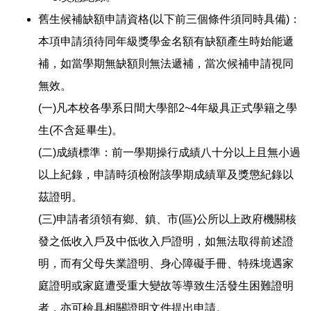
舊生候補缺額申請資格(以下前三個條件須同時具備)：
本項申請須待同年級獎學金名額有缺額產生時始能遞
補，如當學期無缺額則無法遞補，當次候補申請視同
無效。
(一)凡本校各學系日間大學部2~4年級具正式學籍之學
生(不含延畢生)。
(二)成績標準：前一學期操行成績八十分以上且無小過
以上紀錄，申請時須檢附該學期成績單及獎懲紀錄以
茲證明。
(三)申請者須領有鄉、鎮、市(區)公所以上政府機關核
發之低收入戶及中低收入戶證明，如無法取得前述證
明，而有父母失業證明、身心障礙手冊、特殊境遇家
庭證明或家庭遭受重大變故等導致生活發生困難證明
者，亦可檢具相關證明文件提出申請。