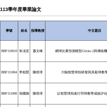
113學年度畢業論文
學號
姓名
指導教授
中文題目
BBF110010
朱洺宏
蕭文峰
網球比賽預測模型Glicko-2與傳
BBF111004
李柏賢
陳煜璋
六軸智慧球拍研發與其殺球教
BBF111008
張國御
陳煜璋
以智慧球拍進行羽球教學成效評估