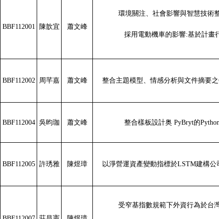
環境關注、社會影響與智慧技術
BBF112001
陳歆宜
蕭文峰
採用電動機車的影響:基於計畫
BBF112002
周芊嘉
蕭文峰
整合主題模型、情感分析與文件摘要之Goog
BBF112004
吳昀珈
蕭文峰
整合樣板設計奥 PyBryt的Pyth
BBF112005
許琇雅
陳煜璋
以淨營運資產變動指標於LSTM建構
受窄基指數規範下外資行為於台
BBF112007
莊昌憲
陳煜璋