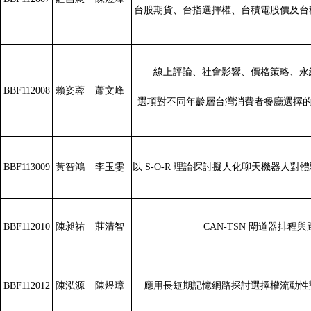
台股期貨、台指選擇權、台積電股價及台
線上評論、社會影響、價格策略、
永
BBF112008
賴姿蓉
蕭文峰
選項對不同年齡層台灣消費者餐廳選擇的
BBF113009
黃智鴻
李玉雯
以 S-O-R 理論探討擬人化聊天機器人
BBF112010
陳昶祐
莊清智
CAN-TSN 閘道器排程
BBF112012
陳泓源
陳煜璋
應用長短期記憶網路探討選擇權流動性