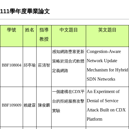
111學年度畢業論文
學號
姓名
指導
中文題目
英文題目
教授
Congestion-Aware
感知網路壅塞更新
Network Update
策略於混合式軟體
BBF108004
邱亭瑜
莊清智
Mechanism for Hybrid
定義網路
SDN Networks
An Experiment of
一個建構在CDX平
Denial of Service
台的拒絕服務攻擊
BBF109009
賴建霖
陳俊麟
Attack Built on CDX
實驗
Platform