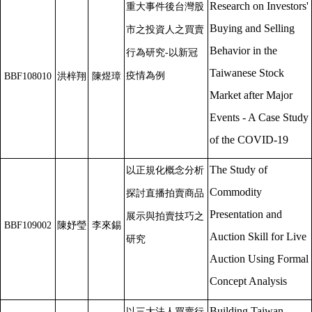
Research on Investors'
重大事件後台灣股
Buying and Selling
市之投資人之買賣
Behavior in the
行為研究-以新冠
Taiwanese Stock
疫情為例
BBF108010
洪梓翔
陳煜璋
Market after Major
Events - A Case Study
of the COVID-19
The Study of
以正規化概念分析
Commodity
探討直播拍賣商品
Presentation and
展示與拍賣技巧之
BBF109002
陳妤瑩
李來錫
Auction Skill for Live
研究
Auction Using Formal
Concept Analysis
Building Taiwan
以三大法人買賣行